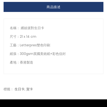
商品描述
名稱： 繽紛派對生日卡
尺寸：21 x 14 cm
工藝：Letterpres雙色印刷
紙張：300gsm英國美術紙+彩色信封
產地：香港製造
標籤：
生日卡
,
賀卡