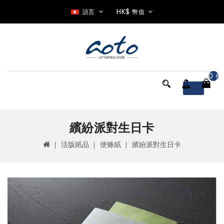
HK$
語言
幣值
0 件
Menu
繽紛派對生日卡
活版紙品
便條紙
繽紛派對生日卡