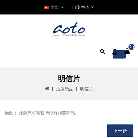
HK$
語言
幣值
0 件
Menu
明信片
活版紙品
明信片
抱歉！ 此商品分類暫時沒有相關商品。
下一步